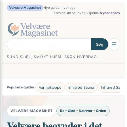
×
Spring
Velvære Magasinet
Nye guider hver uge
Forside
Om os
Privatlivspolitik
Nyhedsbrev
til
indhold
☰
Søg
SUND SJÆL, SMUKT HJEM, SKØN HVERDAG.
Populære guider:
Varmetæppe
Infrarød Sauna
Infrarød Saun
VELVÆRE MAGASINET
Ro • Glød • Nærvær • Orden
Velvære begynder i det