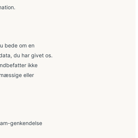
ation.
 du bede om en
data, du har givet os.
indbefatter ikke
vmæssige eller
spam-genkendelse