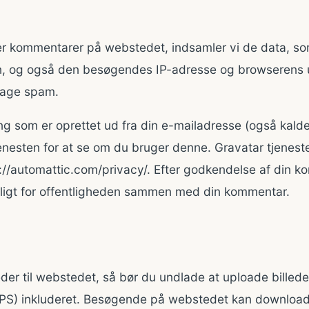
r kommentarer på webstedet, indsamler vi de data, som
 og også den besøgendes IP-adresse og browserens us
dage spam.
g som er oprettet ud fra din e-mailadresse (også kalde
jenesten for at se om du bruger denne. Gravatar tjenesten
s://automattic.com/privacy/. Efter godkendelse af din ko
ynligt for offentligheden sammen med din kommentar.
eder til webstedet, så bør du undlade at uploade billed
 GPS) inkluderet. Besøgende på webstedet kan download