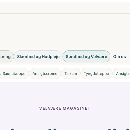
etning
Skønhed og Hudpleje
Sundhed og Velvære
Om os
ød Saunatæppe
Ansigtscreme
Talkum
Tyngdetæppe
Ansigts
VELVÆRE MAGASINET