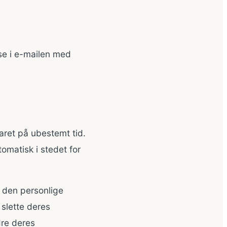
se i e-mailen med
ret på ubestemt tid.
matisk i stedet for
 den personlige
 slette deres
dre deres