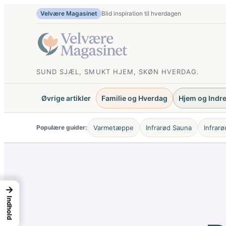
Spring
Velvære Magasinet
Blid inspiration til hverdagen
til
indhold
SUND SJÆL, SMUKT HJEM, SKØN HVERDAG.
Øvrige artikler
Familie og Hverdag
Hjem og Indr
Populære guider:
Varmetæppe
Infrarød Sauna
Infrar
→
Indhold