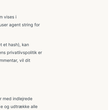
 vises i
er agent string for
t et hash), kan
s privatlivspolitik er
mmentar, vil dit
er med indlejrede
e og udtrække alle