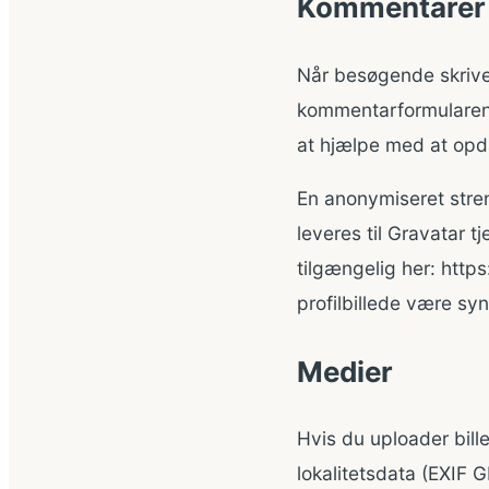
Kommentarer
Når besøgende skrive
kommentarformularen,
at hjælpe med at op
En anonymiseret stren
leveres til Gravatar t
tilgængelig her: http
profilbillede være s
Medier
Hvis du uploader bill
lokalitetsdata (EXIF