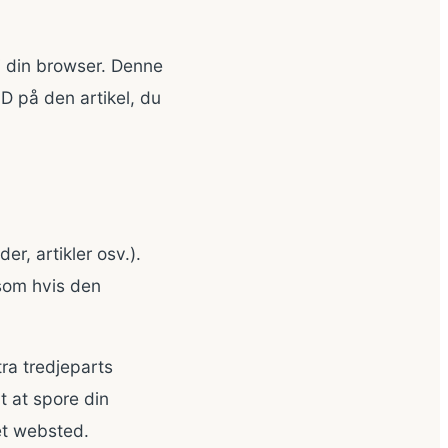
 i din browser. Denne
D på den artikel, du
er, artikler osv.).
som hvis den
ra tredjeparts
t at spore din
et websted.