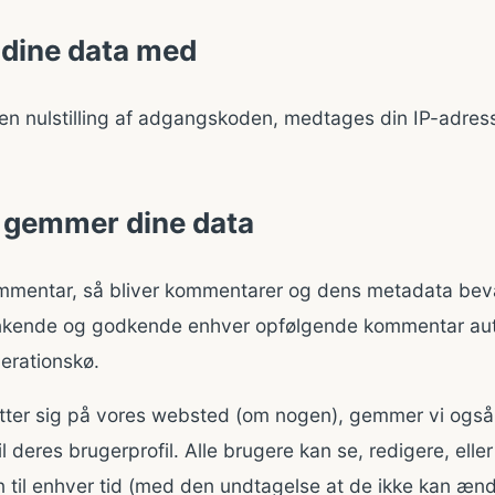
 dine data med
n nulstilling af adgangskoden, medtages din IP-adres
 gemmer dine data
ommentar, så bliver kommentarer og dens metadata beva
enkende og godkende enhver opfølgende kommentar auto
erationskø.
tter sig på vores websted (om nogen), gemmer vi også
il deres brugerprofil. Alle brugere kan se, redigere, eller
n til enhver tid (med den undtagelse at de ikke kan æn