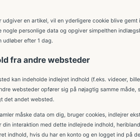
r udgiver en artikel, vil en yderligere cookie blive gemt
e nogle personlige data og opgiver simpelthen indlægsI
n udløber efter 1 dag.
old fra andre websteder
ed kan indeholde indlejret indhold (f.eks. videoer, billed
a andre websteder opfører sig på nøjagtig samme måde, 
t det andet websted.
mler måske data om dig, bruger cookies, indlejrer ekst
 din interaktion med dette indlejrede indhold, heribland
jret indhold, hvis du har en konto og en logget ind på d