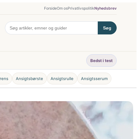
Forside
Om os
Privatlivspolitik
Nyhedsbrev
Søg
Bedst i test
rens
Ansigtsbørste
Ansigtsrulle
Ansigtsserum