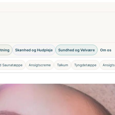
etning
Skønhed og Hudpleje
Sundhed og Velvære
Om os
ød Saunatæppe
Ansigtscreme
Talkum
Tyngdetæppe
Ansigts