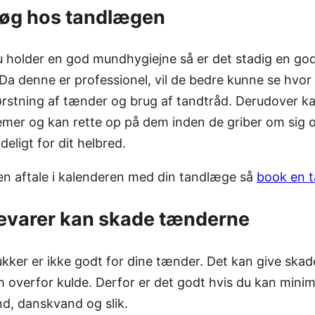
søg hos tandlægen
u holder en god mundhygiejne så er det stadig en god 
Da denne er professionel, vil de bedre kunne se hvor
l børstning af tænder og brug af tandtråd. Derudover k
mer og kan rette op på dem inden de griber om sig o
deligt for dit helbred.
 en aftale i kalenderen med din tandlæge så
book en 
evarer kan skade tænderne
kker er ikke godt for dine tænder. Det kan give skad
 overfor kulde. Derfor er det godt hvis du kan minim
d, danskvand og slik.