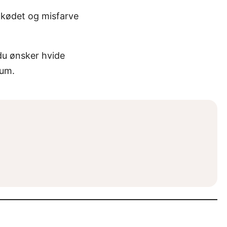
dkødet og misfarve
du ønsker hvide
mum.