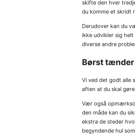
skifte den hver tredj
du komme et skridt n
Derudover kan du væl
ikke udvikler sig hel
diverse andre proble
Børst tænder
Vi ved det godt all
aften at du skal gør
Vær også opmærksom 
den måde kan du sikr
ekstra de steder hvor
begyndende hul som s