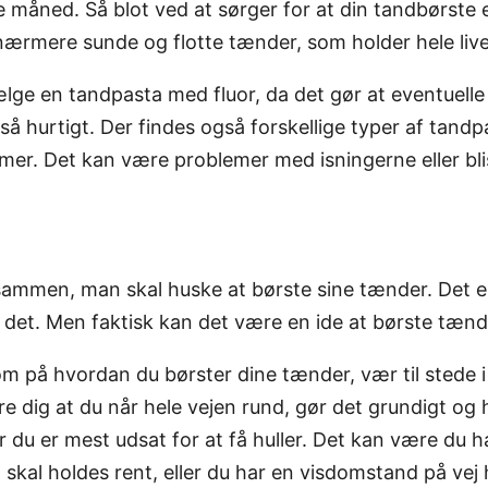
e måned. Så blot ved at sørger for at din tandbørste e
ærmere sunde og flotte tænder, som holder hele live
ge en tandpasta med fluor, da det gør at eventuelle 
t så hurtigt. Der findes også forskellige typer af tan
mer. Det kan være problemer med isningerne eller bl
e sammen, man skal huske at børste sine tænder. Det
e det. Men faktisk kan det være en ide at børste tænde
på hvordan du børster dine tænder, vær til stede i
e dig at du når hele vejen rund, gør det grundigt og 
 du er mest udsat for at få huller. Det kan være du har
kal holdes rent, eller du har en visdomstand på vej