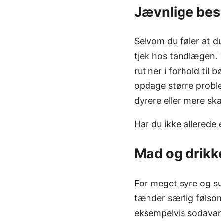
Jævnlige be
Selvom du føler at d
tjek hos tandlægen. 
rutiner i forhold ti
opdage større proble
dyrere eller mere ska
Har du ikke allerede
Mad og drikk
For meget syre og su
tænder særlig følsom
eksempelvis sodavan