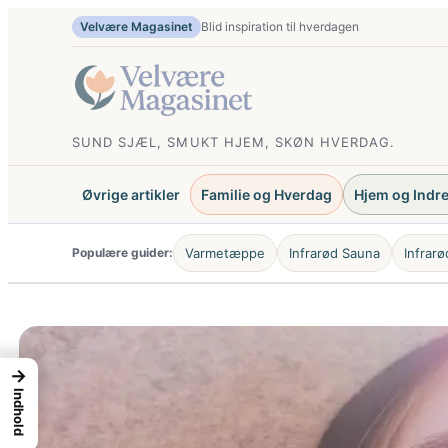
Spring
Velvære Magasinet
Nye guider hver uge
til
indhold
SUND SJÆL, SMUKT HJEM, SKØN HVERDAG.
Øvrige artikler
Familie og Hverdag
Hjem og Indr
Populære guider:
Varmetæppe
Infrarød Sauna
Infrar
→
Indhold