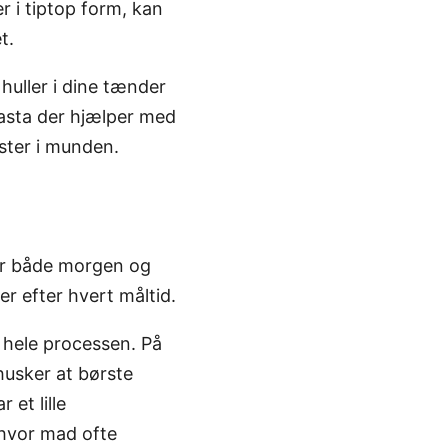
r i tiptop form, kan
t.
huller i dine tænder
dpasta der hjælper med
ister i munden.
 er både morgen og
r efter hvert måltid.
 hele processen. På
husker at børste
 et lille
 hvor mad ofte