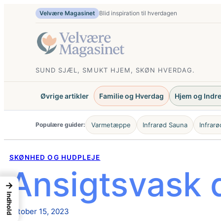
Spring
Velvære Magasinet
Blid inspiration til hverdagen
til
indhold
SUND SJÆL, SMUKT HJEM, SKØN HVERDAG.
Øvrige artikler
Familie og Hverdag
Hjem og Indr
Populære guider:
Varmetæppe
Infrarød Sauna
Infrar
SKØNHED OG HUDPLEJE
Ansigtsvask d
→
Indhold
oktober 15, 2023