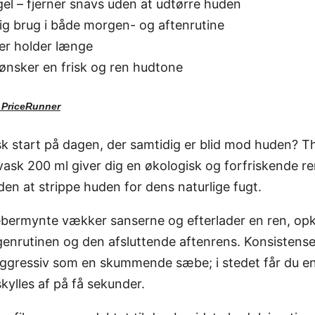
l – fjerner snavs uden at udtørre huden
lig brug i både morgen- og aftenrutine
der holder længe
er ønsker en frisk og ren hudtone
d
PriceRunner
isk start på dagen, der samtidig er blid mod huden?
sk 200 ml giver dig en økologisk og forfriskende ren
den at strippe huden for dens naturlige fugt.
ebermynte vækker sanserne og efterlader en ren, opkv
genrutinen og den afsluttende aftenrens. Konsistens
ggressiv som en skummende sæbe; i stedet får du en 
kylles af på få sekunder.