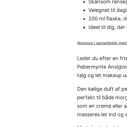
Skånsom rensege
Velegnet til dag
200 ml flaske, 
Ideel til dig, d
Annonce i samarbejde me
Leder du efter en fr
Pebermynte Ansigtsva
talg og let makeup u
Den kølige duft af p
perfekt til både mor
som en creme eller a
masseres let ind og s