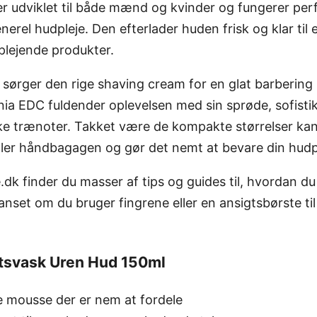
r udviklet til både mænd og kvinder og fungerer perf
enerel hudpleje. Den efterlader huden frisk og klar til 
 plejende produkter.
 sørger den rige shaving cream for en glat barberin
onia EDC fuldender oplevelsen med sin sprøde, sofisti
ke trænoter. Takket være de kompakte størrelser kan
ller håndbagagen og gør det nemt at bevare din hudpl
.dk finder du masser af tips og guides til, hvordan du
anset om du bruger fingrene eller en ansigtsbørste ti
tsvask Uren Hud 150ml
 mousse der er nem at fordele