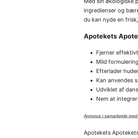
Med sin økologiske pr
ingredienser og bær
du kan nyde en frisk
Apotekets Apote
Fjerner effekti
Mild formulering
Efterlader huden
Kan anvendes s
Udviklet af dan
Nem at integrer
Annonce i samarbejde me
Apotekets Apotekets A