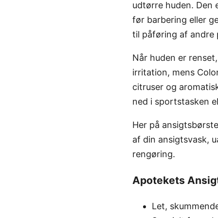
udtørre huden. Den e
før barbering eller g
til påføring af andre
Når huden er renset,
irritation, mens Col
citruser og aromatis
ned i sportstasken e
Her på ansigtsbørste
af din ansigtsvask, u
rengøring.
Apotekets Ansig
Let, skummende