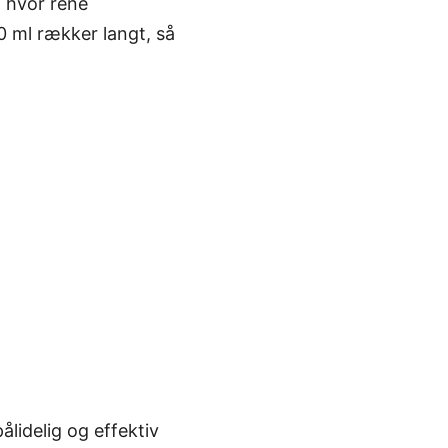
, hvor rene
 ml rækker langt, så
ålidelig og effektiv