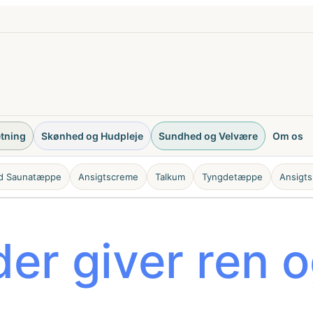
etning
Skønhed og Hudpleje
Sundhed og Velvære
Om os
ød Saunatæppe
Ansigtscreme
Talkum
Tyngdetæppe
Ansigts
er giver ren o