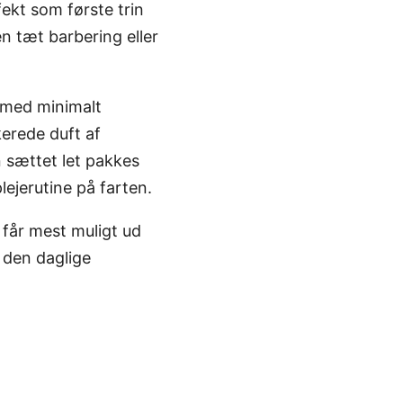
ekt som første trin
en tæt barbering eller
g med minimalt
kerede duft af
 sættet let pakkes
ejerutine på farten.
 får mest muligt ud
l den daglige