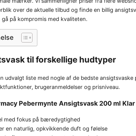
nale mærker. Vi sammenligner priser fra flere websho
blik over de aktuelle tilbud og finde en billig ansigt
t gå på kompromis med kvaliteten.
nelse
svask til forskellige hudtyper
n udvalgt liste med nogle af de bedste ansigtsvaske
ktfunktioner, brugeranmeldelser og prisniveau.
rmacy Pebermynte Ansigtsvask 200 ml Klar
el med fokus på bæredygtighed
r en naturlig, opkvikkende duft og følelse