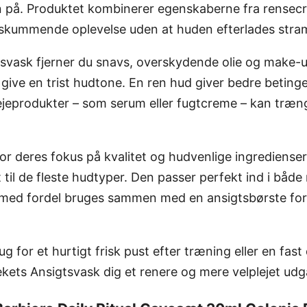
 på. Produktet kombinerer egenskaberne fra rensecr
 skummende oplevelse uden at huden efterlades stram 
svask fjerner du snavs, overskydende olie og make-u
give en trist hudtone. En ren hud giver bedre betingel
ejeprodukter – som serum eller fugtcreme – kan træ
or deres fokus på kvalitet og hudvenlige ingredienser
 til de fleste hudtyper. Den passer perfekt ind i båd
 med fordel bruges sammen med en ansigtsbørste fo
 for et hurtigt frisk pust efter træning eller en fast 
ekets Ansigtsvask dig et renere og mere velplejet ud