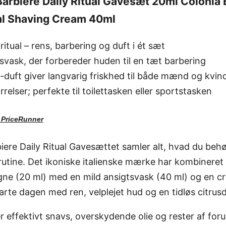
arbiere Daily Ritual Gavesæt 20ml Colonia
l Shaving Cream 40ml
ritual – rens, barbering og duft i ét sæt
vask, der forbereder huden til en tæt barbering
a-duft giver langvarig friskhed til både mænd og kvin
rrelser; perfekte til toilettasken eller sportstasken
d
PriceRunner
ere Daily Ritual Gavesættet samler alt, hvad du behø
utine. Det ikoniske italienske mærke har kombineret
gne (20 ml) med en mild ansigtsvask (40 ml) og en 
arte dagen med ren, velplejet hud og en tidløs citrusd
r effektivt snavs, overskydende olie og rester af for