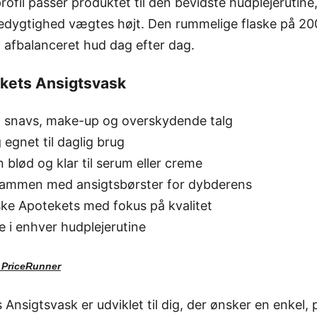
ofil passer produktet til den bevidste hudplejerutine
edygtighed vægtes højt. Den rummelige flaske på 200
, afbalanceret hud dag efter dag.
kets Ansigtsvask
vt snavs, make-up og overskydende talg
 egnet til daglig brug
 blød og klar til serum eller creme
ammen med ansigtsbørster for dybderens
ske Apotekets med fokus på kvalitet
e i enhver hudplejerutine
d
PriceRunner
nsigtsvask er udviklet til dig, der ønsker en enkel, p