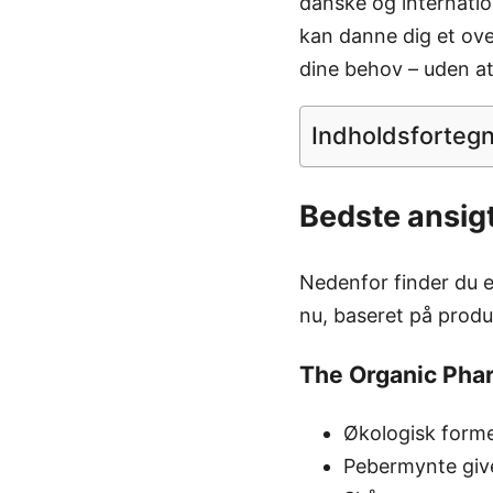
danske og internatio
kan danne dig et over
dine behov – uden a
Indholdsforteg
Bedste ansigt
Nedenfor finder du e
nu, baseret på produ
The Organic Pha
Økologisk form
Pebermynte give