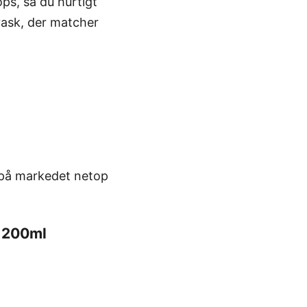
ps, så du hurtigt
svask, der matcher
 på markedet netop
 200ml