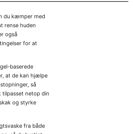
 om du kæmper med
 at rense huden
er også
ingelser for at
 gel-baserede
er, at de kan hjælpe
stopninger, så
tilpasset netop din
 skak og styrke
igtsvaske fra både