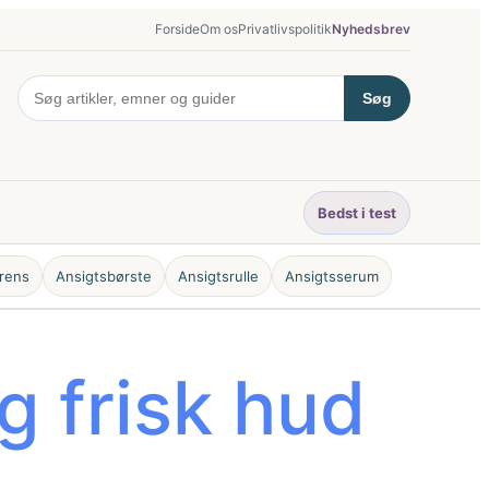
Forside
Om os
Privatlivspolitik
Nyhedsbrev
Søg
Bedst i test
rens
Ansigtsbørste
Ansigtsrulle
Ansigtsserum
g frisk hud