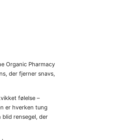
 The Organic Pharmacy
s, der fjerner snavs,
ikket følelse –
en er hverken tung
blid rensegel, der