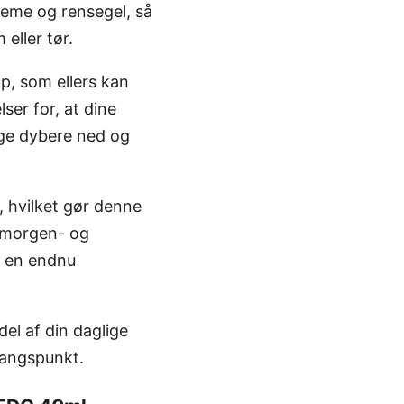
eme og rensegel, så
eller tør.
p, som ellers kan
ser for, at dine
nge dybere ned og
, hvilket gør denne
e morgen- og
r en endnu
del af din daglige
gangspunkt.