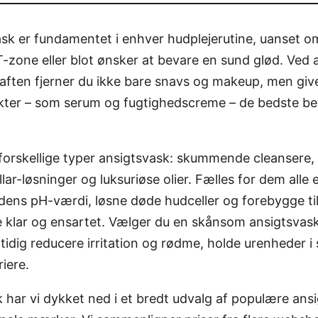
vask er fundamentet i enhver hudplejerutine, uanset
 T-zone eller blot ønsker at bevare en sund glød. Ved
aften fjerner du ikke bare snavs og makeup, men giv
ter – som serum og fugtighedscreme – de bedste bet
forskellige typer ansigtsvask: skummende cleansere,
llar-løsninger og luksuriøse olier. Fælles for dem alle 
ens pH-værdi, løsne døde hudceller og forebygge til
klar og ensartet. Vælger du en skånsom ansigtsvask 
idig reducere irritation og rødme, holde urenheder i
iere.
 har vi dykket ned i et bredt udvalg af populære ans